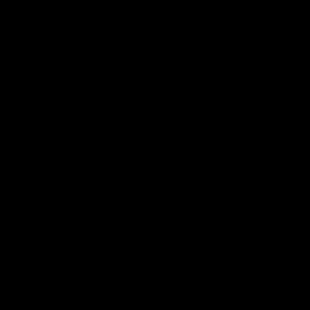
定；艾可宁®成功续约国家医保目录