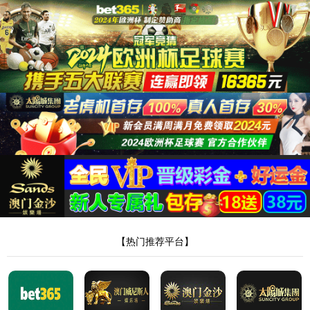
太阳成集团122ccvip
太阳成集团122ccvip
关于太阳成集团122ccvip
产品中心
科学研究
生产基地
新闻动态
投资者关系
联系我们
EN
股票代码：688221.SH
EN
科学研究
技术平台
研发管线